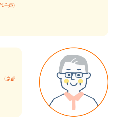
0代主婦）
。
（京都