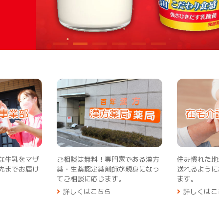
事業部
漢方薬局
在宅介
な牛乳をマザ
ご相談は無料！専門家である漢方
住み慣れた地
先までお届け
薬・生薬認定薬剤師が親身になっ
送れるように
てご相談に応じます。
ます。
詳しくはこちら
詳しくはこ