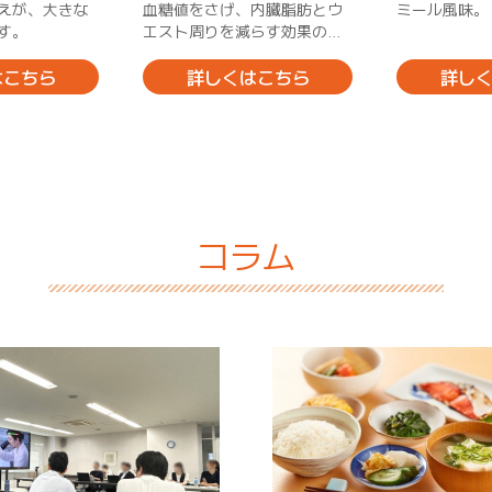
えが、大きな
血糖値をさげ、内臓脂肪とウ
ミール風味。
す。
エスト周りを減らす効果のあ
るHMPA(米ぬか発酵物)を配
合。砂糖不使用・脂肪ゼロ。
はこちら
詳しくはこちら
詳し
すっきり青リンゴ風味
コラム