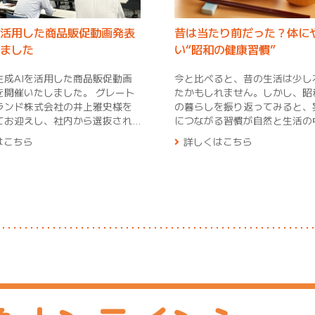
を活用した商品販促動画発表
昔は当たり前だった？体に
ました
い“昭和の健康習慣”
生成AIを活用した商品販促動画
今と比べると、昔の生活は少し
催いたしました。 グレート
たかもしれません。しかし、昭
ランド株式会社の井上雅史様を
の暮らしを振り返ってみると、
てお迎えし、社内から選抜され
につながる習慣が自然と生活の
メンバーが、生成AIを駆使して制
入れられていたことに気づきま
はこちら
詳しくはこちら
ジナルの販促動画を披露。 そ
な時代になった今だからこそ、
視点から商品の魅力を引き出
直したい「昭和の健康習慣」を
ディアの詰まった発表となりま
ご紹介します。 まず一つ目は「よく歩く
生活」です。昔は今のように車
テンツをより積極的に活用し、
はなく、買い物や通勤、通学な
商品の魅力を分かりやすく届け
ことが多くありました。日常生
」という前向きな意見が多く交
自然と体を動かしていたため、
る時代に合わせ、
動をしなくても体力が保たれて
術を取り入れながら、これから
多かったようです。最近は運動
商品の魅力を分かりやすくお伝
じている方も多いかもしれませ
う励んでまいります。 講師を
日の散歩やちょっとした外出を
ださった井上先生、貴重な学び
けでも、健康づくりにつながりま