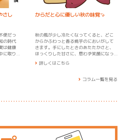
やさし
からだと心に優しい秋の味覚🍠
不便だっ
秋の風が少し冷たくなってくると、どこ
和の時代
からかふわっと香る焼芋のにおいがして
実は健康
きます。手にしたときのあたたかさと、
中に取り
ほっくりした甘さに、思わず笑顔になっ
す。便利
てしまいますね。焼芋は、秋から冬にか
詳しくはこちら
改めて見
けてがいちばんおいしい旬の食べ物で
いくつか
す。夏に収穫されたさつまいもを少し寝
かせることで甘みが増し、寒い季節にぴ
コラム一覧を見る
が身近で
ったりの「天然のスイーツ」になりま
ども歩く
す。 さつまいもには、食物繊維がたっぷ
活の中で
り含まれています。お腹の調子を整えて
特別に運
くれたり、腸の中で善玉菌を育ててくれ
いた人も
たりする働きがあります。また、焼いて
不足を感
も壊れにくいビタミンCや、余分な塩分を
んが、毎
体外に出してくれるカリウムも豊富で、
増やすだ
自然の恵みがぎゅっと詰まっています。
す。 二
焼芋の甘さは、ゆっくり火を通すことで