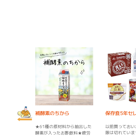
ラスホワイ
補酵素のちから
保存食5年セ
っぷり配
★61種の原材料から抽出した
以前買っておい
で”効く”！
限は切れていま
酵素が入ったお酢飲料★疲労