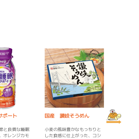
サポート
国産 讃岐そうめん
喜多方冷
節と良質な睡眠
小麦の風味豊かなもっちりと
夏季限定！
。オレンジカモ
した食感に仕上がった、コシ
を期間限定