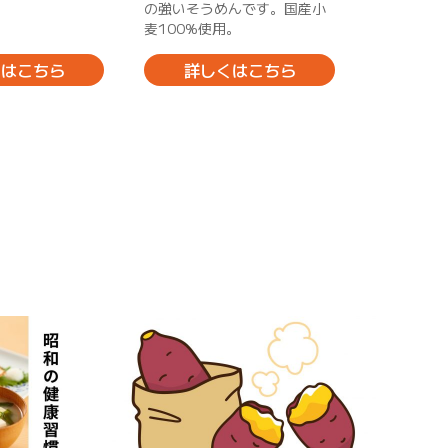
の強いそうめんです。国産小
す。
麦100%使用。
※ご注文受
～8月31日
くはこちら
詳しくはこちら
詳し