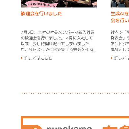
歓迎会を行いました
生成AI
会を行い
7月5日、本社の社員メンバーで新入社員
社内で「
の歓迎会を行いました。 4月に入社して
発表会」を開
以来、少し時間は経ってしまいました
アンドグ
が、今回ようやく皆で集まる機会を作る
講師とし
ことができました。普段は部署が異なり
た4名の
詳しくはこちら
詳しく
業務中にはなかなか話せないメンバーと
作したオリ
も、食事を共にすることで自然と会話が
れぞれの
弾み、有意義なひとときとなりました。
す、アイ
互いの新たな一面や業務への思いを知る
した。 発表後の意見交換では、「今後は
ことで、多くの気づきを得ることがで
動画コン
き、大変貴重な時間となりました。この
お客様に
交流で深まったつながりを今後の業務で
ていこう
の円滑なコミュニケーションに繋げてい
わされました。 変化す
きます。
新しい技
も皆様に
えできるよ
務めてく