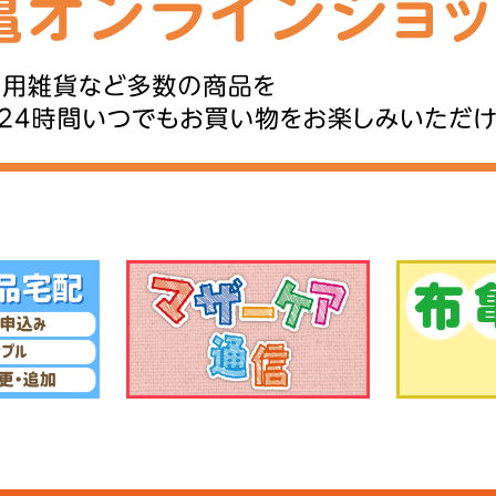
いただき有難うございました。
つ目は「和食中心の食生活」で
飯、味噌汁、焼き魚、煮物など
らの食卓は栄養バランスに優れ
多くありました。特に味噌や漬
などの発酵食品は、腸内環境を
きがあるといわれています。最
や加工食品も増えていますが、
昔ながらの和食を意識して取り
るのも良いかもしれません。 三つ目は
「早寝早起き」です。昔は夜遅
るい場所が少なく、自然と日の
に起き、日が暮れると休むとい
多く見られました。このような
ムは体内時計を整え、体調管理
つとされています。生活が忙し
も、できるだけ規則正しい生活
ることは健康維持の大切なポイ
す。 そしてもう一つ、忘れてはいけない
のが「地域や家族とのつながり
近所同士で声を掛け合ったり、
卓を囲んだりする時間が多かっ
も、心の健康につながっていた
ています。人と話したり笑った