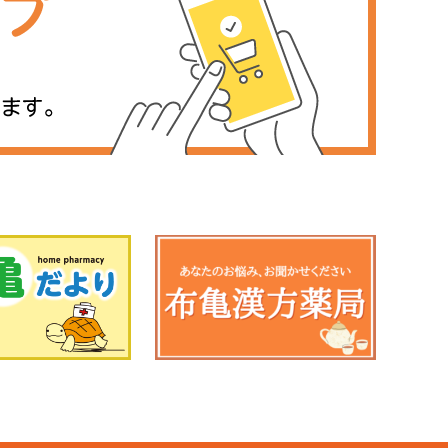
す。ご
デンプンが糖に変わるために生まれま
、昔なが
す。しかも血糖値の上がり方がゆるやか
たものが
で満足感も得やすく、冷やすと「レジス
物、納豆
タントスターチ」という成分が増え、腸
整える働
にやさしく、ダイエット中のおやつにも
近は洋食
向いています。 皮ごと食べるとポリフェ
時々でも
ノールや食物繊維をより多く摂ることが
入れてみ
できます。1本でおよそ200キロカロリー
なので、ご飯の代わりにしたり、小腹が
くまで明
すいたときに半分だけ食べたりするのが
出ととも
おすすめです。ヨーグルトやナッツと組
う生活が
み合わせると、栄養バランスもさらに良
生活リズ
くなります。 そして、焼芋のいちばんの
にも役立
魅力は「心まであたためてくれる」こ
い現代で
と。寒い日に両手で包むと、そのぬくも
を心がけ
りがじんわり伝わり、香ばしい香りとや
ントで
さしい甘さは疲れた心をそっとほぐして
くれます。旬の焼芋は、自然の甘さとぬ
」です。
くもりを感じられる、小さなしあわせで
家族で食
す。ほっとひと息つきたいときに、ゆっ
たこと
くり味わってみてください♪
と言われ
りするこ