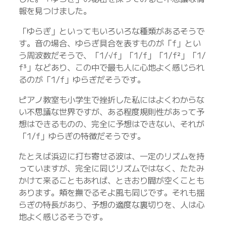
報を見つけました。
「ゆらぎ」といってもいろいろな種類があるそうで
す。音の場合、ゆらぎ具合を表すものが「f」とい
う周波数だそうで、「1/√f」「1/f」「1/f²」「1/
f³」などあり、この中で最も人に心地よく感じられ
るのが「1/f」ゆらぎだそうです。
ピアノ教室も小学生で挫折した私にはよくわからな
い不思議な世界ですが、ある程度規則性があって予
想はできるものの、完全に予想はできない、それが
「1/f」ゆらぎの特徴だそうです。
たとえば浜辺に打ち寄せる波は、一定のリズムを持
っていますが、完全に同じリズムではなく、たたみ
かけて来ることもあれば、ときおり間が空くことも
あります。頬を撫でるそよ風も同じです。それも揺
らぎの特長があり、予想の適度な裏切りを、人は心
地よく感じるそうです。