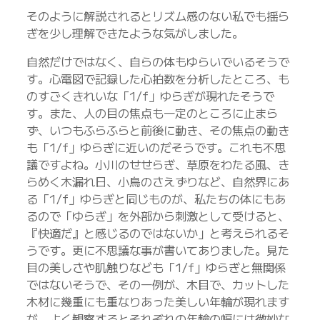
そのように解説されるとリズム感のない私でも揺ら
ぎを少し理解できたような気がしました。
自然だけではなく、自らの体もゆらいでいるそうで
す。心電図で記録した心拍数を分析したところ、も
のすごくきれいな「1/f」ゆらぎが現れたそうで
す。また、人の目の焦点も一定のところに止まら
ず、いつもふらふらと前後に動き、その焦点の動き
も「1/f」ゆらぎに近いのだそうです。これも不思
議ですよね。小川のせせらぎ、草原をわたる風、き
らめく木漏れ日、小鳥のさえずりなど、自然界にあ
る「1/f」ゆらぎと同じものが、私たちの体にもあ
るので「ゆらぎ」を外部から刺激として受けると、
『快適だ』と感じるのではないか」と考えられるそ
うです。更に不思議な事が書いてありました。見た
目の美しさや肌触りなども「1/f」ゆらぎと無関係
ではないそうで、その一例が、木目で、カットした
木材に幾重にも重なりあった美しい年輪が現れます
が、よく観察するとそれぞれの年輪の幅には微妙な