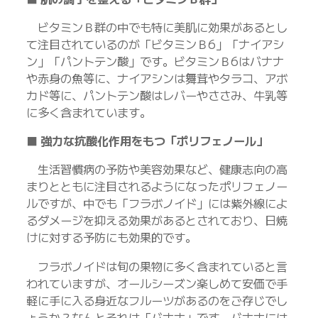
ビタミンＢ群の中でも特に美肌に効果があるとし
て注目されているのが「ビタミンＢ6」「ナイアシ
ン」「パントテン酸」です。ビタミンＢ6はバナナ
や赤身の魚等に、ナイアシンは舞茸やタラコ、アボ
カド等に、パントテン酸はレバーやささみ、牛乳等
に多く含まれています。
■ 強力な抗酸化作用をもつ「ポリフェノール」
生活習慣病の予防や美容効果など、健康志向の高
まりとともに注目されるようになったポリフェノー
ルですが、中でも「フラボノイド」には紫外線によ
るダメージを抑える効果があるとされており、日焼
けに対する予防にも効果的です。
フラボノイドは旬の果物に多く含まれていると言
われていますが、オールシーズン楽しめて安価で手
軽に手に入る身近なフルーツがあるのをご存じでし
ょうか？なんとそれは「バナナ」です。バナナには