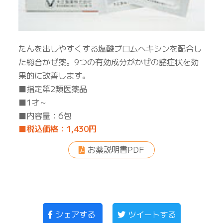
たんを出しやすくする塩酸ブロムヘキシンを配合し
た総合かぜ薬。9つの有効成分がかぜの諸症状を効
果的に改善します。
■指定第2類医薬品
■1才～
■内容量：6包
■税込価格：1,430円
お薬説明書PDF
シェアする
ツイートする