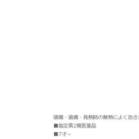
頭痛・歯痛・発熱時の解熱によく効き
■指定第2類医薬品
■7才～