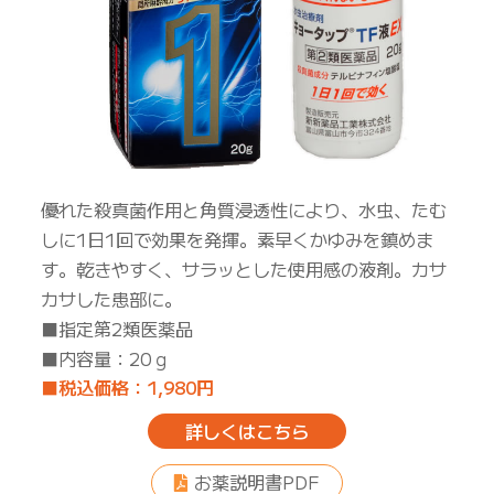
優れた殺真菌作用と角質浸透性により、水虫、たむ
しに1日1回で効果を発揮。素早くかゆみを鎮めま
す。乾きやすく、サラッとした使用感の液剤。カサ
カサした患部に。
■指定第2類医薬品
■内容量：20ｇ
■税込価格：1,980円
詳しくはこちら
お薬説明書PDF